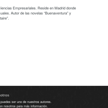
Ciencias Empresariales. Reside en Madrid donde
suales. Autor de las novelas “Buenaventura” y
aire”.
sotros
 puedes ser uno de nuestros autores.
on nosotros para más información.