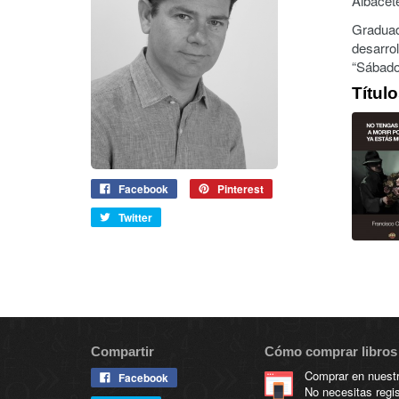
Albacet
Graduad
desarrol
“Sábados
Títul
Facebook
Pinterest
Twitter
Compartir
Cómo comprar libros 
Comprar en nuestra
Facebook
No necesitas regis