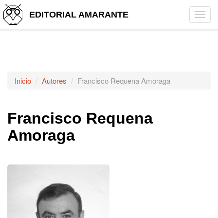
EDITORIAL AMARANTE
Tog
navi
Inicio
Autores
Francisco Requena Amoraga
Francisco Requena
Amoraga