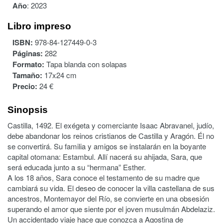
Año
:
2023
Libro impreso
ISBN:
978-84-127449-0-3
Páginas:
282
Formato:
Tapa blanda con solapas
Tamaño:
17x24 cm
Precio:
24 €
Sinopsis
Castilla, 1492. El exégeta y comerciante Isaac Abravanel, judío,
debe abandonar los reinos cristianos de Castilla y Aragón. Él no
se convertirá. Su familia y amigos se instalarán en la boyante
capital otomana: Estambul. Allí nacerá su ahijada, Sara, que
será educada junto a su “hermana” Esther.
A los 18 años, Sara conoce el testamento de su madre que
cambiará su vida. El deseo de conocer la villa castellana de sus
ancestros, Montemayor del Río, se convierte en una obsesión
superando el amor que siente por el joven musulmán Abdelaziz.
Un accidentado viaje hace que conozca a Agostina de