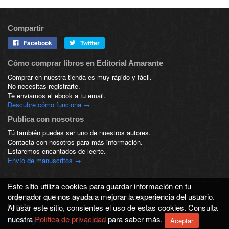
Compartir
Facebook
Twitter
Cómo comprar libros en Editorial Amarante
Comprar en nuestra tienda es muy rápido y fácil.
No necesitas registrarte.
Te enviamos el ebook a tu email.
Descubre cómo funciona →
Publica con nosotros
Tú también puedes ser uno de nuestros autores.
Contacta con nosotros para más información.
Estaremos encantados de leerte.
Envío de manuscritos →
Este sitio utiliza cookies para guardar información en tu
ordenador que nos ayuda a mejorar la experiencia del usuario.
Copyright © Editorial Amarante — Es una empresa de
ITP
— 2026 —
España
Al usar este sitio, consientes el uso de estas cookies. Consulta
nuestra
Política de privacidad
para saber más.
Aceptar
Aviso legal
|
Política de privacidad