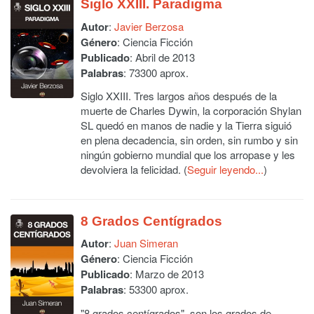
Siglo XXIII. Paradigma
Autor
:
Javier Berzosa
Género
: Ciencia Ficción
Publicado
: Abril de 2013
Palabras
: 73300 aprox.
Siglo XXIII. Tres largos años después de la
muerte de Charles Dywin, la corporación Shylan
SL quedó en manos de nadie y la Tierra siguió
en plena decadencia, sin orden, sin rumbo y sin
ningún gobierno mundial que los arropase y les
devolviera la felicidad. (
Seguir leyendo...
)
8 Grados Centígrados
Autor
:
Juan Simeran
Género
: Ciencia Ficción
Publicado
: Marzo de 2013
Palabras
: 53300 aprox.
"8 grados centígrados", son los grados de