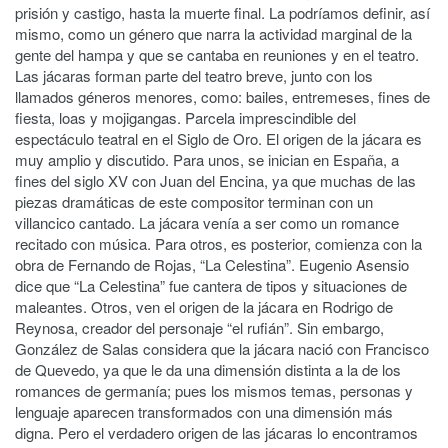
prisión y castigo, hasta la muerte final. La podríamos definir, así
mismo, como un género que narra la actividad marginal de la
gente del hampa y que se cantaba en reuniones y en el teatro.
Las jácaras forman parte del teatro breve, junto con los
llamados géneros menores, como: bailes, entremeses, fines de
fiesta, loas y mojigangas. Parcela imprescindible del
espectáculo teatral en el Siglo de Oro. El origen de la jácara es
muy amplio y discutido. Para unos, se inician en España, a
fines del siglo XV con Juan del Encina, ya que muchas de las
piezas dramáticas de este compositor terminan con un
villancico cantado. La jácara venía a ser como un romance
recitado con música. Para otros, es posterior, comienza con la
obra de Fernando de Rojas, “La Celestina”. Eugenio Asensio
dice que “La Celestina” fue cantera de tipos y situaciones de
maleantes. Otros, ven el origen de la jácara en Rodrigo de
Reynosa, creador del personaje “el rufián”. Sin embargo,
González de Salas considera que la jácara nació con Francisco
de Quevedo, ya que le da una dimensión distinta a la de los
romances de germanía; pues los mismos temas, personas y
lenguaje aparecen transformados con una dimensión más
digna. Pero el verdadero origen de las jácaras lo encontramos