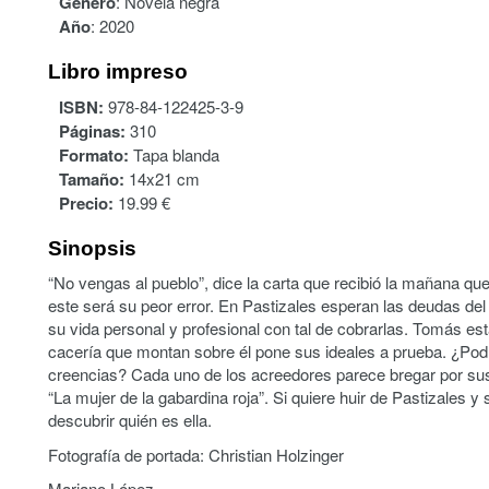
Género
:
Novela negra
Año
:
2020
Libro impreso
ISBN:
978-84-122425-3-9
Páginas:
310
Formato:
Tapa blanda
Tamaño:
14x21 cm
Precio:
19.99 €
Sinopsis
“No vengas al pueblo”, dice la carta que recibió la mañana que
este será su peor error. En Pastizales esperan las deudas del 
su vida personal y profesional con tal de cobrarlas. Tomás es
cacería que montan sobre él pone sus ideales a prueba. ¿Podr
creencias? Cada uno de los acreedores parece bregar por sus 
“La mujer de la gabardina roja”. Si quiere huir de Pastizales y 
descubrir quién es ella.
Fotografía de portada: Christian Holzinger
Mariano López