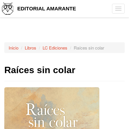
EDITORIAL AMARANTE
Tog
navi
Inicio
Libros
LC Ediciones
Raíces sin colar
Raíces sin colar