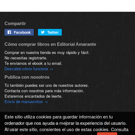
Compartir
Facebook
Twitter
Cómo comprar libros en Editorial Amarante
Comprar en nuestra tienda es muy rápido y fácil.
No necesitas registrarte.
Te enviamos el ebook a tu email.
Descubre cómo funciona →
Publica con nosotros
Tú también puedes ser uno de nuestros autores.
Contacta con nosotros para más información.
Estaremos encantados de leerte.
Envío de manuscritos →
Este sitio utiliza cookies para guardar información en tu
ordenador que nos ayuda a mejorar la experiencia del usuario.
Copyright © Editorial Amarante — Es una empresa de
ITP
— 2026 —
España
Al usar este sitio, consientes el uso de estas cookies. Consulta