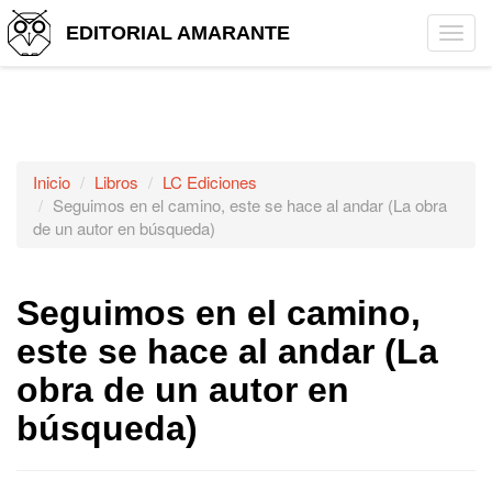
EDITORIAL AMARANTE
Tog
navi
Inicio
Libros
LC Ediciones
Seguimos en el camino, este se hace al andar (La obra
de un autor en búsqueda)
Seguimos en el camino,
este se hace al andar (La
obra de un autor en
búsqueda)