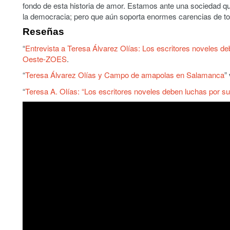
fondo de esta historia de amor. Estamos ante una sociedad 
la democracia; pero que aún soporta enormes carencias de tod
Reseñas
“
Entrevista a Teresa Álvarez Olías: Los escritores noveles d
Oeste-ZOES
.
“
Teresa Álvarez Olías y Campo de amapolas en Salamanca
”
“
Teresa A. Olías: “Los escritores noveles deben luchas por 