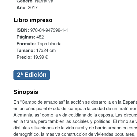
Género
:
Narrativa
Año
:
2017
Libro impreso
ISBN:
978-84-947398-1-1
Páginas:
482
Formato:
Tapa blanda
Tamaño:
17x24 cm
Precio:
19.99 €
2ª Edición
Sinopsis
En “Campo de amapolas” la acción se desarrolla en la España 
en un principio el éxodo del campo a la ciudad de un matrimon
Alemania, así como la vida cotidiana de la esposa. Las circu
en la trama, pero también las sociales y políticas. El ritmo se
distintas situaciones de la vida rural y de barrio urbano en e
demográfico, la masiva construcción de viviendas populares, 