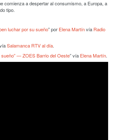
que comienza a despertar al consumismo, a Europa, a
o tipo.
eben luchar por su sueño
” por
Elena Martín
vía
Radio
 vía
Salamanca RTV al día
.
su sueño” — ZOES Barrio del Oeste
” vía
Elena Martín
.