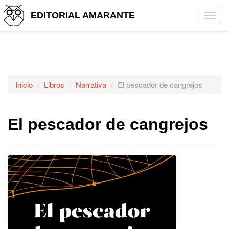
EDITORIAL AMARANTE
Tog
navi
Inicio
Libros
Narrativa
El pescador de cangrejos
El pescador de cangrejos