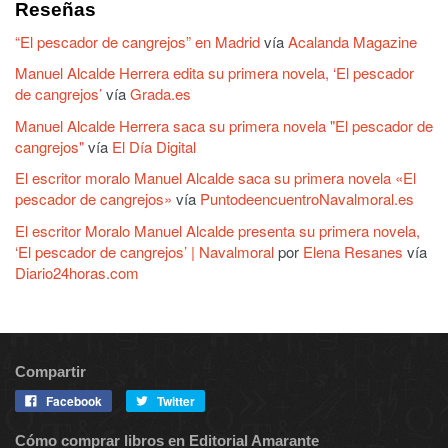
Reseñas
“El pescador de cangrejos” en Madrid
vía
Acalanda Magazine
Manuel Alcalde Herrera edita su primera novela, ‘El pescador
de cangrejos’
vía
Grada.es
Manuel Alcalde Herrera saca su primera novela "El pescador de
cangrejos"
vía
El Día Digital
El escritor moralo Manuel Alcalde saca su primera novela «El
pescador de cangrejos»
vía
PuntodeencuentroNavalmoral.es
El escritor Moralo Manuel Alcalde presenta su primera novela,
‘El pescador de cangrejos’ | Navalmoral
por
Elena Resanes
vía
Diario24horas.com
Compartir
Facebook
Twitter
Cómo comprar libros en Editorial Amarante