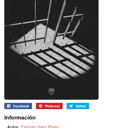
Facebook
Pinterest
Twitter
Información
Autor
:
Carmen Sanz Prieto