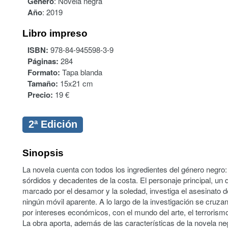
Género
:
Novela negra
Año
:
2019
Libro impreso
ISBN:
978-84-945598-3-9
Páginas:
284
Formato:
Tapa blanda
Tamaño:
15x21 cm
Precio:
19 €
2ª Edición
Sinopsis
La novela cuenta con todos los ingredientes del género negro: i
sórdidos y decadentes de la costa. El personaje principal, u
marcado por el desamor y la soledad, investiga el asesinato d
ningún móvil aparente. A lo largo de la investigación se cruza
por intereses económicos, con el mundo del arte, el terrorismo
La obra aporta, además de las características de la novela neg