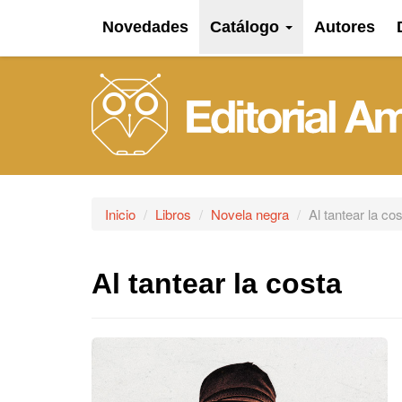
Novedades
Catálogo
Autores
Inicio
Libros
Novela negra
Al tantear la co
Al tantear la costa