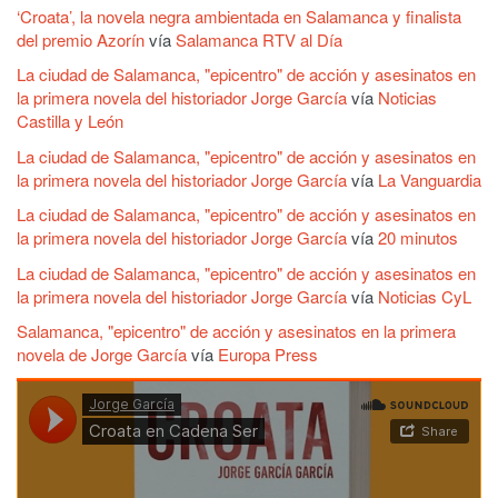
‘Croata’, la novela negra ambientada en Salamanca y finalista
del premio Azorín
vía
Salamanca RTV al Día
La ciudad de Salamanca, "epicentro" de acción y asesinatos en
la primera novela del historiador Jorge García
vía
Noticias
Castilla y León
La ciudad de Salamanca, "epicentro" de acción y asesinatos en
la primera novela del historiador Jorge García
vía
La Vanguardia
La ciudad de Salamanca, "epicentro" de acción y asesinatos en
la primera novela del historiador Jorge García
vía
20 minutos
La ciudad de Salamanca, "epicentro" de acción y asesinatos en
la primera novela del historiador Jorge García
vía
Noticias CyL
Salamanca, "epicentro" de acción y asesinatos en la primera
novela de Jorge García
vía
Europa Press