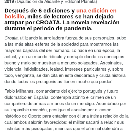
2019
(Diputación de Alicante y Editorial Planeta)
Después de 6 ediciones y
una edición en
bolsillo
, miles de lectores se han dejado
atrapar por CROATA. La novela revelación
durante el periodo de pandemia.
Croata
, utilizando la arrolladora fuerza de sus personajes, sube
a las más altas esferas de la sociedad para mostrarnos las
mayores bajezas del ser humano. Lo hace en una época, la
actual, y en un mundo ridículo y corrupto donde los conceptos
bueno y malo se muestran a menudo solapados. Asesinatos,
violencia, infidelidades, lealtad, intereses particulares y, sobre
todo, venganza, se dan cita en esta descarada y cruda historia
donde todos los protagonistas tienen mucho que perder.
Fabio Milhanas, comandante del ejército portugués y futuro
diplomático en España, contempla atónito el crimen de un
compañero de armas a manos de un mendigo. Asombrado por
su impasible reacción, persigue al asesino por el casco
histórico de Oporto para entablar con él una íntima relación de la
cual ambos saldrán favorecidos: el militar sacará a relucir sus
instintos más psicópatas, mientras que el criminal obtendrá a