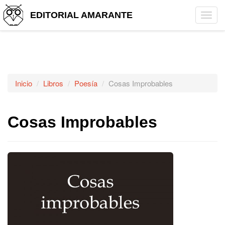
EDITORIAL AMARANTE
Tog
navi
Inicio
Libros
Poesía
Cosas Improbables
Cosas Improbables