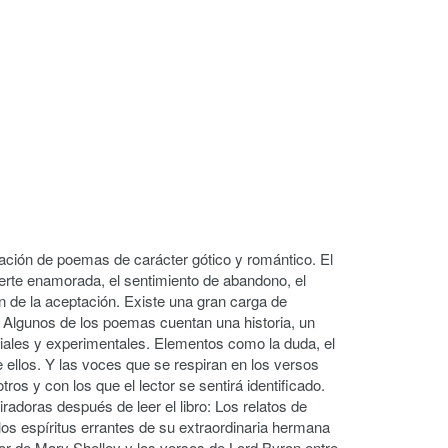
ación de poemas de carácter gótico y romántico. El
erte enamorada, el sentimiento de abandono, el
 de la aceptación. Existe una gran carga de
 Algunos de los poemas cuentan una historia, un
iales y experimentales. Elementos como la duda, el
 ellos. Y las voces que se respiran en los versos
 y con los que el lector se sentirá identificado.
iradoras después de leer el libro: Los relatos de
os espíritus errantes de su extraordinaria hermana
ior de Mary Shelley y los versos de Lord Byron entre