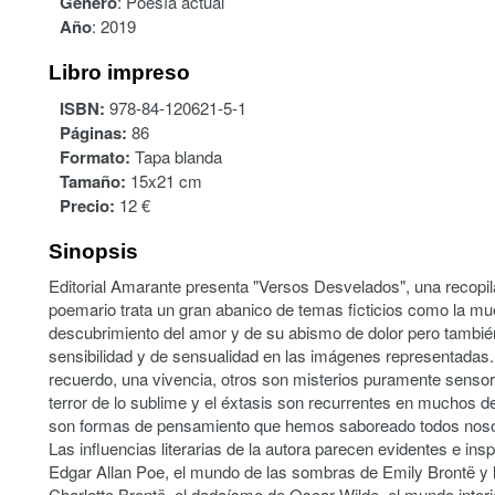
Género
:
Poesía actual
Año
:
2019
Libro impreso
ISBN:
978-84-120621-5-1
Páginas:
86
Formato:
Tapa blanda
Tamaño:
15x21 cm
Precio:
12 €
Sinopsis
Editorial Amarante presenta "Versos Desvelados", una recopil
poemario trata un gran abanico de temas ficticios como la mu
descubrimiento del amor y de su abismo de dolor pero también
sensibilidad y de sensualidad en las imágenes representadas.
recuerdo, una vivencia, otros son misterios puramente sensor
terror de lo sublime y el éxtasis son recurrentes en muchos de
son formas de pensamiento que hemos saboreado todos nosotros
Las influencias literarias de la autora parecen evidentes e insp
Edgar Allan Poe, el mundo de las sombras de Emily Brontë y l
Charlotte Brontë, el dadaísmo de Oscar Wilde, el mundo inter