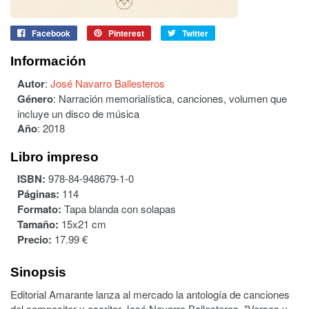
Facebook
Pinterest
Twitter
Información
Autor
:
José Navarro Ballesteros
Género
:
Narración memorialística, canciones, volumen que
incluye un disco de música
Año
:
2018
Libro impreso
ISBN:
978-84-948679-1-0
Páginas:
114
Formato:
Tapa blanda con solapas
Tamaño:
15x21 cm
Precio:
17.99 €
Sinopsis
Editorial Amarante lanza al mercado la antología de canciones
del compositor y escritor José Navarro Ballesteros, "Versos y