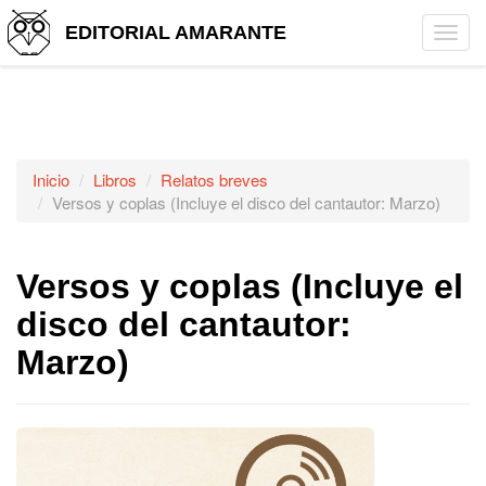
EDITORIAL AMARANTE
Tog
navi
Inicio
Libros
Relatos breves
Versos y coplas (Incluye el disco del cantautor: Marzo)
Versos y coplas (Incluye el
disco del cantautor:
Marzo)