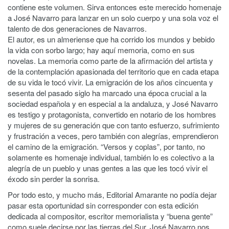
contiene este volumen. Sirva entonces este merecido homenaje
a José Navarro para lanzar en un solo cuerpo y una sola voz el
talento de dos generaciones de Navarros.
El autor, es un almeriense que ha corrido los mundos y bebido
la vida con sorbo largo; hay aquí memoria, como en sus
novelas. La memoria como parte de la afirmación del artista y
de la contemplación apasionada del territorio que en cada etapa
de su vida le tocó vivir. La emigración de los años cincuenta y
sesenta del pasado siglo ha marcado una época crucial a la
sociedad española y en especial a la andaluza, y José Navarro
es testigo y protagonista, convertido en notario de los hombres
y mujeres de su generación que con tanto esfuerzo, sufrimiento
y frustración a veces, pero también con alegrías, emprendieron
el camino de la emigración. “Versos y coplas”, por tanto, no
solamente es homenaje individual, también lo es colectivo a la
alegría de un pueblo y unas gentes a las que les tocó vivir el
éxodo sin perder la sonrisa.
Por todo esto, y mucho más, Editorial Amarante no podía dejar
pasar esta oportunidad sin corresponder con esta edición
dedicada al compositor, escritor memorialista y “buena gente”
como suele decirse por las tierras del Sur. José Navarro nos