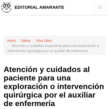
EDITORIAL AMARANTE
Tog
navi
Inicio
Libros
Vive Libro
Atención y cuidados al paciente para una exploración o
intervención quirúrgica por el auxiliar de enfermería
Atención y cuidados al
paciente para una
exploración o intervención
quirúrgica por el auxiliar
de enfermería