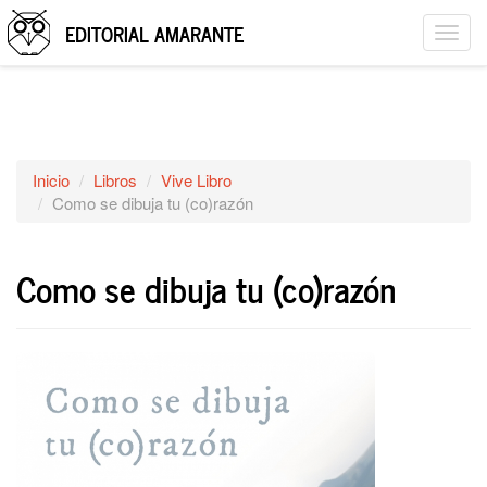
EDITORIAL AMARANTE
Togg
navig
Inicio
Libros
Vive Libro
Como se dibuja tu (co)razón
Como se dibuja tu (co)razón