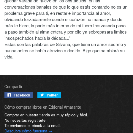
quedar varada de nuevo en los obstáculos, en las
conversaciones banales de que lo que estás contando no es un
problema grave para ti, en restarle importancia al amor,
olvidando forzadamente donde el corazón no manda y donde
más te hiere, la parte más interna de mi fuero trasvasada paso
a paso también al alma entera y por ello ya sobrepasara límites
insospechados hacía la década...”
Estas son las palabras de Silvana, que tiene un amor secreto y
nunca antes se había atrevido a decirlo. Algo que cambiará su
vida.
Compartir
Facebook
Twitter
Cómo comprar libros en Editorial Amarante
Comprar en nuestra tienda es muy rápido y fácil.
No necesitas registrarte.
Te enviamos el ebook a tu email.
Descubre cómo funciona →