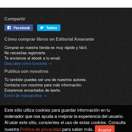
Compartir
Facebook
Twitter
Cómo comprar libros en Editorial Amarante
Comprar en nuestra tienda es muy rápido y fácil.
No necesitas registrarte.
Te enviamos el ebook a tu email.
Descubre cómo funciona →
Publica con nosotros
Tú también puedes ser uno de nuestros autores.
Contacta con nosotros para más información.
Estaremos encantados de leerte.
Envío de manuscritos →
Este sitio utiliza cookies para guardar información en tu
ordenador que nos ayuda a mejorar la experiencia del usuario.
Copyright © Editorial Amarante — Es una empresa de
ITP
— 2026 —
España
Al usar este sitio, consientes el uso de estas cookies. Consulta
nuestra
Política de privacidad
para saber más.
Aceptar
Aviso legal
|
Política de privacidad