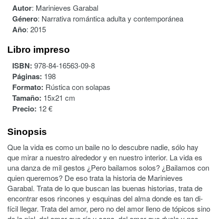
Autor
:
Marinieves Garabal
Género
:
Narrativa romántica adulta y contemporánea
Año
:
2015
Libro impreso
ISBN:
978-84-16563-09-8
Páginas:
198
Formato:
Rústica con solapas
Tamaño:
15x21 cm
Precio:
12 €
Sinopsis
Que la vida es como un baile no lo descubre nadie, sólo hay
que mirar a nuestro alrededor y en nuestro interior. La vida es
una danza de mil gestos ¿Pero bailamos solos? ¿Bailamos con
quien queremos? De eso trata la historia de Marinieves
Garabal. Trata de lo que buscan las buenas historias, trata de
encontrar esos rincones y esquinas del alma donde es tan di-
fícil llegar. Trata del amor, pero no del amor lleno de tópicos sino
de la piel, del amor que ríe y sana, del amor que duele y nos