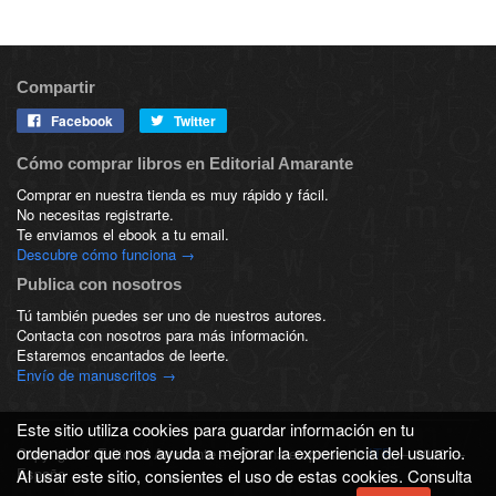
Compartir
Facebook
Twitter
Cómo comprar libros en Editorial Amarante
Comprar en nuestra tienda es muy rápido y fácil.
No necesitas registrarte.
Te enviamos el ebook a tu email.
Descubre cómo funciona →
Publica con nosotros
Tú también puedes ser uno de nuestros autores.
Contacta con nosotros para más información.
Estaremos encantados de leerte.
Envío de manuscritos →
Este sitio utiliza cookies para guardar información en tu
ordenador que nos ayuda a mejorar la experiencia del usuario.
Copyright © Editorial Amarante — Es una empresa de
ITP
— 2026 —
España
Al usar este sitio, consientes el uso de estas cookies. Consulta