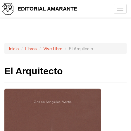
EDITORIAL AMARANTE
Tog
navi
Inicio
Libros
Vive Libro
El Arquitecto
El Arquitecto