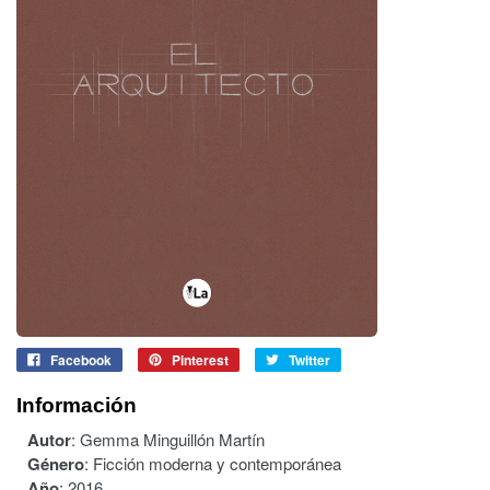
Facebook
Pinterest
Twitter
Información
Autor
:
Gemma Minguillón Martín
Género
:
Ficción moderna y contemporánea
Año
:
2016