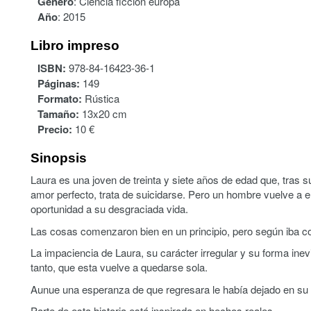
Género
:
Ciencia ficción europa
Año
:
2015
Libro impreso
ISBN:
978-84-16423-36-1
Páginas:
149
Formato:
Rústica
Tamaño:
13x20 cm
Precio:
10 €
Sinopsis
Laura es una joven de treinta y siete años de edad que, tras 
amor perfecto, trata de suicidarse. Pero un hombre vuelve a e
oportunidad a su desgraciada vida.
Las cosas comenzaron bien en un principio, pero según iba co
La impaciencia de Laura, su carácter irregular y su forma inev
tanto, que esta vuelve a quedarse sola.
Aunue una esperanza de que regresara le había dejado en su
Parte de esta historia está inspirada en hechos reales.