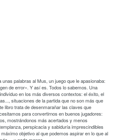
ica unas palabras al Mus, un juego que le apasionaba:
en de error». Y así es. Todos lo sabemos. Una
ndividuo en los más diversos contextos: el éxito, el
das..., situaciones de la partida que no son más que
ste libro trata de desenmarañar las claves que
cesitamos para convertirnos en buenos jugadores:
nos, mostrándonos más acertados y menos
templanza, perspicacia y sabiduría imprescindibles
l máximo objetivo al que podemos aspirar en lo que al
más..., y nada menos.