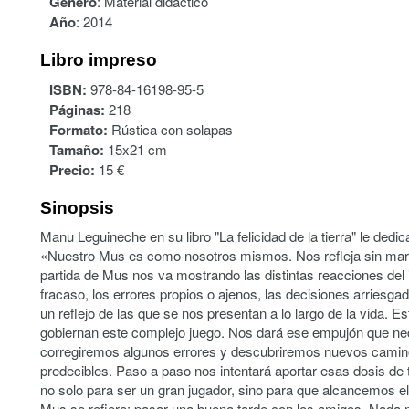
Género
:
Material didáctico
Año
:
2014
Libro impreso
ISBN:
978-84-16198-95-5
Páginas:
218
Formato:
Rústica con solapas
Tamaño:
15x21 cm
Precio:
15 €
Sinopsis
Manu Leguineche en su libro "La felicidad de la tierra" le ded
«Nuestro Mus es como nosotros mismos. Nos refleja sin marg
partida de Mus nos va mostrando las distintas reacciones del i
fracaso, los errores propios o ajenos, las decisiones arriesga
un reflejo de las que se nos presentan a lo largo de la vida. E
gobiernan este complejo juego. Nos dará ese empujón que ne
corregiremos algunos errores y descubriremos nuevos cami
predecibles. Paso a paso nos intentará aportar esas dosis de 
no solo para ser un gran jugador, sino para que alcancemos e
Mus se refiere: pasar una buena tarde con los amigos. Nada 