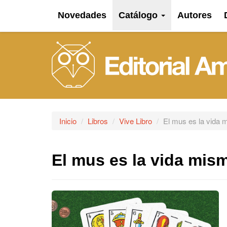
Novedades
Catálogo
Autores
Inicio
Libros
Vive Libro
El mus es la vida 
El mus es la vida mis