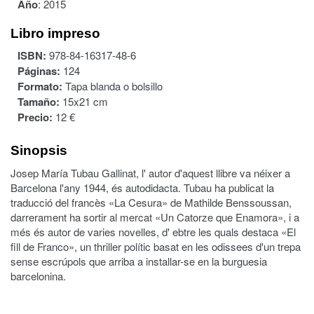
Año
:
2015
Libro impreso
ISBN:
978-84-16317-48-6
Páginas:
124
Formato:
Tapa blanda o bolsillo
Tamaño:
15x21 cm
Precio:
12 €
Sinopsis
Josep María Tubau Gallinat, l' autor d'aquest llibre va néixer a
Barcelona l'any 1944, és autodidacta. Tubau ha publicat la
traducció del francès «La Cesura» de Mathilde Benssoussan,
darrerament ha sortir al mercat «Un Catorze que Enamora», i a
més és autor de varies novelles, d' ebtre les quals destaca «El
fill de Franco», un thriller polític basat en les odissees d'un trepa
sense escrúpols que arriba a installar-se en la burguesia
barcelonina.