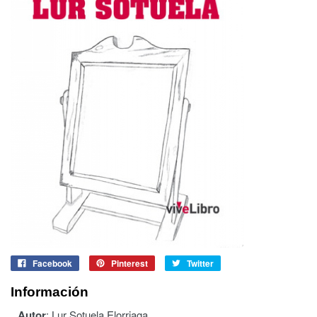
Facebook
Pinterest
Twitter
Información
Autor
:
Lur Sotuela Elorriaga