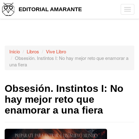
EDITORIAL AMARANTE
Tog
navi
Inicio
Libros
Vive Libro
Obsesión. Instintos I: No hay mejor reto que enamorar a
una fiera
Obsesión. Instintos I: No
hay mejor reto que
enamorar a una fiera