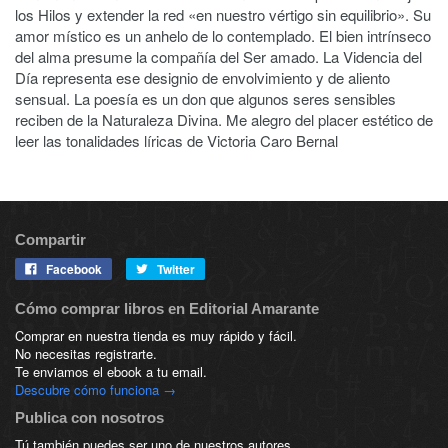
los Hilos y extender la red «en nuestro vértigo sin equilibrio». Su
amor místico es un anhelo de lo contemplado. El bien intrínseco
del alma presume la compañía del Ser amado. La Videncia del
Día representa ese designio de envolvimiento y de aliento
sensual. La poesía es un don que algunos seres sensibles
reciben de la Naturaleza Divina. Me alegro del placer estético de
leer las tonalidades líricas de Victoria Caro Bernal
Compartir
Facebook
Twitter
Cómo comprar libros en Editorial Amarante
Comprar en nuestra tienda es muy rápido y fácil.
No necesitas registrarte.
Te enviamos el ebook a tu email.
Descubre cómo funciona →
Publica con nosotros
Tú también puedes ser uno de nuestros autores.