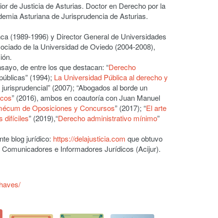
ior de Justicia de Asturias. Doctor en Derecho por la
emia Asturiana de Jurisprudencia de Asturias.
anca (1989-1996) y Director General de Universidades
sociado de la Universidad de Oviedo (2004-2008),
ión.
nsayo, de entre los que destacan: “
Derecho
públicas” (1994);
La Universidad Pública al derecho y
 jurisprudencial” (2007); “Abogados al borde un
icos
” (2016), ambos en coautoría con Juan Manuel
écum de Oposiciones y Concursos
” (2017); “
El arte
 difíciles
” (2019),“
Derecho administrativo mínimo
”
te blog jurídico:
https://delajusticia.com
que obtuvo
e Comunicadores e Informadores Jurídicos (Acijur).
chaves/