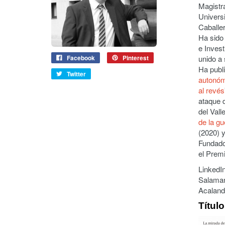
Magistra
Univers
Caballe
Ha sido
e Invest
Facebook
Pinterest
unido a
Ha publi
Twitter
autonóm
al revés
ataque d
del Vall
de la gu
(2020) y
Fundado
el Premi
LinkedI
Salama
Acaland
Títul