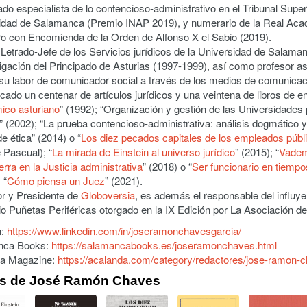
do especialista de lo contencioso-administrativo en el Tribunal Super
idad de Salamanca (Premio INAP 2019), y numerario de la Real Acad
ro con Encomienda de la Orden de Alfonso X el Sabio (2019).
 Letrado-Jefe de los Servicios jurídicos de la Universidad de Salam
igación del Principado de Asturias (1997-1999), así como profesor a
 su labor de comunicador social a través de los medios de comunicac
cado un centenar de artículos jurídicos y una veintena de libros de e
ico asturiano
” (1992); “Organización y gestión de las Universidades 
” (2002); “La prueba contencioso-administrativa: análisis dogmático y
e ética” (2014) o “
Los diez pecados capitales de los empleados públ
e Pascual); “
La mirada de Einstein al universo jurídico
” (2015); “
Vadem
erra en la Justicia administrativa
” (2018) o “
Ser funcionario en tiempos
 “
Cómo piensa un Juez
” (2021).
r y Presidente de
Globoversia
, es además el responsable del influyen
o Puñetas Periféricas otorgado en la IX Edición por La Asociación d
n:
https://www.linkedin.com/in/joseramonchavesgarcia/
nca Books:
https://salamancabooks.es/joseramonchaves.html
a Magazine:
https://acalanda.com/category/redactores/jose-ramon-
os de José Ramón Chaves