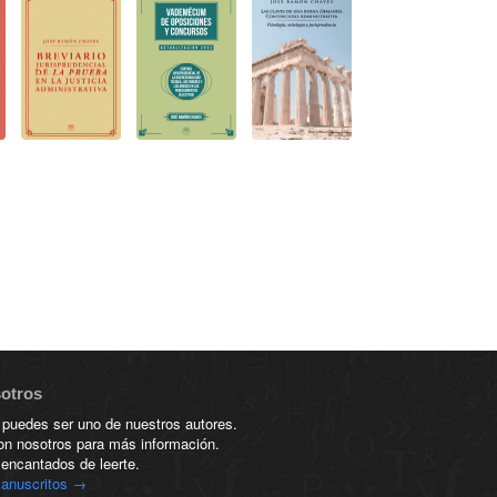
sotros
 puedes ser uno de nuestros autores.
on nosotros para más información.
encantados de leerte.
anuscritos →