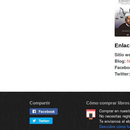
Enlac
Sitio w
Blog:
h
Facebo
Twitter:
Compartir
Cómo comprar libros 
Comprar en nuestra
Facebook
No necesitas regis
Twitter
Te enviamos el eb
Descubre cómo f