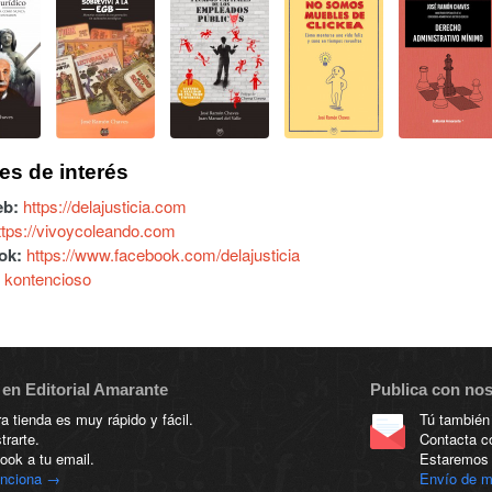
es de interés
eb:
https://delajusticia.com
ttps://vivoycoleando.com
ok:
https://www.facebook.com/delajusticia
kontencioso
en Editorial Amarante
Publica con no
 tienda es muy rápido y fácil.
Tú también
trarte.
Contacta c
ook a tu email.
Estaremos 
unciona →
Envío de m