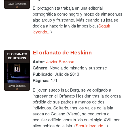
El protagonista trabaja en una editorial
pornográfica como negro y mozo de almacén,es
algo arduo y frustrante. Más cuando su jefa se
dedica a hacerle la vida imposible. (
Seguir
leyendo...
)
El orfanato de Heskinn
Autor
:
Javier Berzosa
Género
: Novela de misterio y suspense
Publicado
: Julio de 2013
Páginas
: 171
El joven sueco Isak Berg, se ve obligado a
ingresar en el Orfanato Heskinn tras la dolorosa
pérdida de sus padres a manos de dos
individuos. Solitario, tras los valles de la isla
sueca de Gotland (Visby), se encuentra el
peculiar edificio, construido en el siglo XVIII por
altos nobles de la isla. (
Seguir leyendo...
)