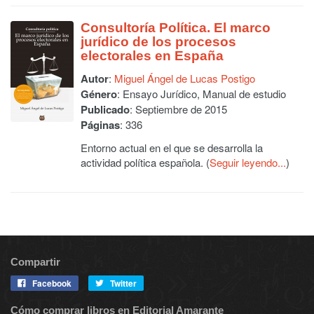
Consultoría Política. El marco
jurídico de los procesos
electorales en España
Autor
:
Miguel Ángel de Lucas Postigo
Género
: Ensayo Jurídico, Manual de estudio
Publicado
: Septiembre de 2015
Páginas
: 336
Entorno actual en el que se desarrolla la
actividad política española. (
Seguir leyendo...
)
Compartir
Facebook
Twitter
Cómo comprar libros en Editorial Amarante