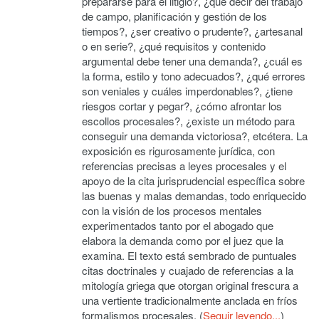
prepararse para el litigio?, ¿qué decir del trabajo
de campo, planificación y gestión de los
tiempos?, ¿ser creativo o prudente?, ¿artesanal
o en serie?, ¿qué requisitos y contenido
argumental debe tener una demanda?, ¿cuál es
la forma, estilo y tono adecuados?, ¿qué errores
son veniales y cuáles imperdonables?, ¿tiene
riesgos cortar y pegar?, ¿cómo afrontar los
escollos procesales?, ¿existe un método para
conseguir una demanda victoriosa?, etcétera. La
exposición es rigurosamente jurídica, con
referencias precisas a leyes procesales y el
apoyo de la cita jurisprudencial específica sobre
las buenas y malas demandas, todo enriquecido
con la visión de los procesos mentales
experimentados tanto por el abogado que
elabora la demanda como por el juez que la
examina. El texto está sembrado de puntuales
citas doctrinales y cuajado de referencias a la
mitología griega que otorgan original frescura a
una vertiente tradicionalmente anclada en fríos
formalismos procesales. (
Seguir leyendo...
)