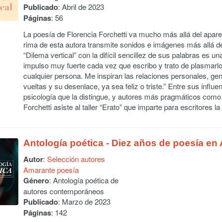
Publicado
: Abril de 2023
Páginas
: 56
La poesía de Florencia Forchetti va mucho más allá del apare
rima de esta autora transmite sonidos e imágenes más allá de
“Dilema vertical” con la difícil sencillez de sus palabras es u
impulso muy fuerte cada vez que escribo y trato de plasmarlo
cualquier persona. Me inspiran las relaciones personales, ge
vueltas y su desenlace, ya sea feliz o triste.” Entre sus influ
psicología que la distingue, y autores más pragmáticos com
Forchetti asiste al taller “Erato” que imparte para escritores l
Antología poética - Diez años de poesía en
Autor
:
Selección autores
Amarante poesía
Género
: Antología poética de
autores contemporáneos
Publicado
: Marzo de 2023
Páginas
: 142