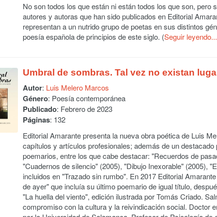
No son todos los que están ni están todos los que son, pero
autores y autoras que han sido publicados en Editorial Amar
representan a un nutrido grupo de poetas en sus distintos gén
poesía española de principios de este siglo. (
Seguir leyendo...
Umbral de sombras. Tal vez no existan luga
Autor
:
Luis Melero Marcos
Género
: Poesía contemporánea
Publicado
: Febrero de 2023
Páginas
: 132
Editorial Amarante presenta la nueva obra poética de Luis Me
capítulos y artículos profesionales; además de un destacad
poemarios, entre los que cabe destacar: "Recuerdos de pasad
"Cuadernos de silencio" (2005), "Dibujo Inexorable" (2005), "
incluidos en "Trazado sin rumbo". En 2017 Editorial Amarante 
de ayer" que incluía su último poemario de igual título, despué
"La huella del viento", edición ilustrada por Tomás Criado. S
compromiso con la cultura y la reivindicación social. Doctor
por la Universidad de Salamanca. Profesor de Psicología de es