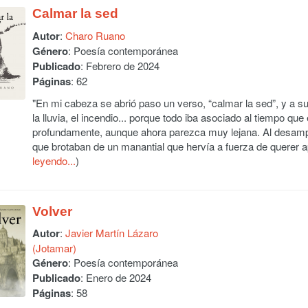
Calmar la sed
Autor
:
Charo Ruano
Género
: Poesía contemporánea
Publicado
: Febrero de 2024
Páginas
: 62
"En mi cabeza se abrió paso un verso, “calmar la sed”, y a su a
la lluvia, el incendio... porque todo iba asociado al tiempo q
profundamente, aunque ahora parezca muy lejana. Al desampar
que brotaban de un manantial que hervía a fuerza de querer apa
leyendo...
)
Volver
Autor
:
Javier Martín Lázaro
(Jotamar)
Género
: Poesía contemporánea
Publicado
: Enero de 2024
Páginas
: 58