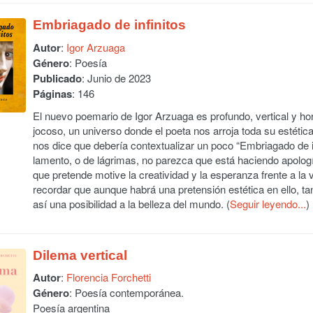
Embriagado de infinitos
Autor
:
Igor Arzuaga
Género
: Poesía
Publicado
: Junio de 2023
Páginas
: 146
El nuevo poemario de Igor Arzuaga es profundo, vertical y hor
jocoso, un universo donde el poeta nos arroja toda su estética
nos dice que debería contextualizar un poco “Embriagado de 
lamento, o de lágrimas, no parezca que está haciendo apología
que pretende motive la creatividad y la esperanza frente a la 
recordar que aunque habrá una pretensión estética en ello, tan
así una posibilidad a la belleza del mundo. (
Seguir leyendo...
)
Dilema vertical
Autor
:
Florencia Forchetti
Género
: Poesía contemporánea.
Poesía argentina