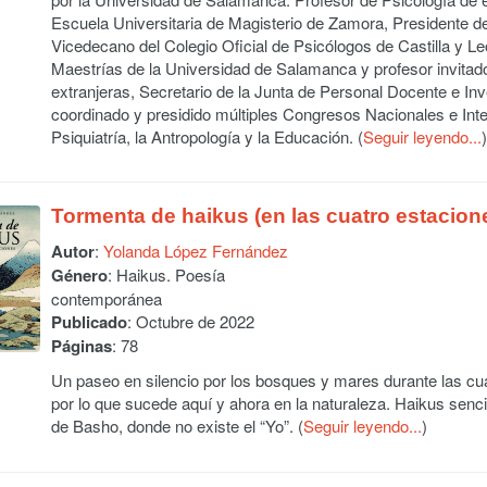
Escuela Universitaria de Magisterio de Zamora, Presidente d
Vicedecano del Colegio Oficial de Psicólogos de Castilla y Leó
Maestrías de la Universidad de Salamanca y profesor invita
extranjeras, Secretario de la Junta de Personal Docente e I
coordinado y presidido múltiples Congresos Nacionales e Inter
Psiquiatría, la Antropología y la Educación. (
Seguir leyendo...
)
Tormenta de haikus (en las cuatro estacion
Autor
:
Yolanda López Fernández
Género
: Haikus. Poesía
contemporánea
Publicado
: Octubre de 2022
Páginas
: 78
Un paseo en silencio por los bosques y mares durante las cu
por lo que sucede aquí y ahora en la naturaleza. Haikus sencil
de Basho, donde no existe el “Yo”. (
Seguir leyendo...
)