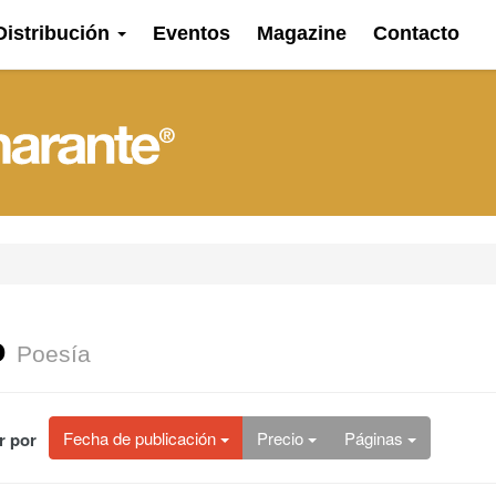
Distribución
Eventos
Magazine
Contacto
o
Poesía
Fecha
de publicación
Precio
Páginas
r por