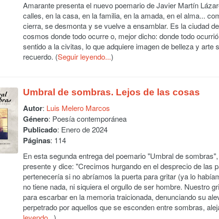
Amarante presenta el nuevo poemario de Javier Martín Lázaro
calles, en la casa, en la familia, en la amada, en el alma... c
cierra, se desmonta y se vuelve a ensamblar. Es la ciudad de
cosmos donde todo ocurre o, mejor dicho: donde todo ocurrió
sentido a la civitas, lo que adquiere imagen de belleza y arte
recuerdo. (
Seguir leyendo...
)
Umbral de sombras. Lejos de las cosas
Autor
:
Luis Melero Marcos
Género
: Poesía contemporánea
Publicado
: Enero de 2024
Páginas
: 114
En esta segunda entrega del poemario "Umbral de sombras", su
presente y dice: "Crecimos hurgando en el desprecio de las 
pertenecería si no abríamos la puerta para gritar (ya lo habí
no tiene nada, ni siquiera el orgullo de ser hombre. Nuestro 
para escarbar en la memoria traicionada, denunciando su alev
perpetrado por aquellos que se esconden entre sombras, alejad
leyendo...
)