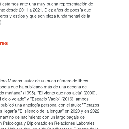
 sí estamos ante una muy buena representación de
ante desde 2011 a 2021. Diez años de poesía que
eros y estilos y que son pieza fundamental de la
)
res
lero Marcos, autor de un buen número de libros,
o poeta que ha publicado más de una decena de
o mañana" (1995), "El viento que nos aleja" (2000),
El cielo velado" y "Espacio Vacío" (2016), ambos
publicó una antología personal con el título: "Retazos
s llegaría "El silencio de la lengua" en 2020 y en 2022
almantino de nacimiento con un largo bagaje de
 en Psicología y Diplomado en Relaciones Laborales
ta Universidad, ha sido Subdirector y Director de la