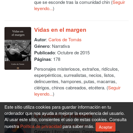
que se esconde tras la comunidad chin (
Seguir
leyendo...
)
Vidas en el margen
Autor
:
Carlos de Tomás
Género
: Narrativa
Publicado
: Octubre de 2015
Páginas
: 178
Personajes misteriosos, extraños, ridículos,
esperpénticos, surrealistas, necios, listos,
delincuentes, hampones, putas, macarras,
clérigos, chinos cabreados, etcétera. (
Seguir
leyendo...
)
Este sitio utiliza cookies para guardar información en tu
ordenador que nos ayuda a mejorar la experiencia del usuario.
La mirada de Islandia
Al usar este sitio, consientes el uso de estas cookies. Consulta
Autor
:
David Rabadà Vives
nuestra
Política de privacidad
para saber más.
Aceptar
Género
: Libro de viajes. Geología. Volcanes.