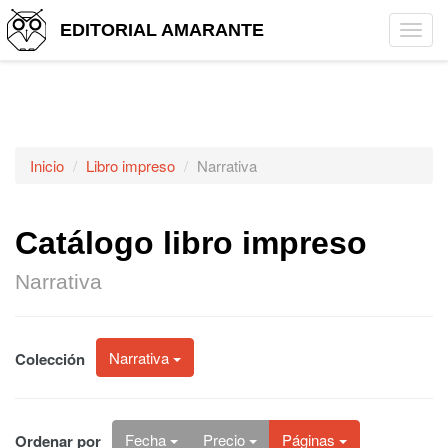
EDITORIAL AMARANTE
Tog
navi
Inicio
Libro impreso
Narrativa
Catálogo libro impreso
Narrativa
Narrativa
Colección
Fecha
Precio
Páginas
Ordenar por