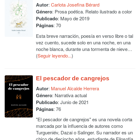
Autor
:
Carlota Josefina Bérard
Género
: Prosa poética. Relato ilustrado a color
Publicado
: Mayo de 2019
Páginas
: 70
Esta breve narración, poesía en verso libre o tal
vez cuento, sucede solo en una noche, en una
noche blanca, durante una tormenta de nieve…
(
Seguir leyendo...
)
El pescador de cangrejos
Autor
:
Manuel Alcalde Herrera
Género
: Narrativa actual
Publicado
: Junio de 2021
Páginas
: 76
"El pescador de cangrejos" es una novela corta
marcada por la influencia de autores como
Turgueniév, Dazai o Salinger. Su narrador es un
chico de dieciocho años, estudiante de Filosofía,