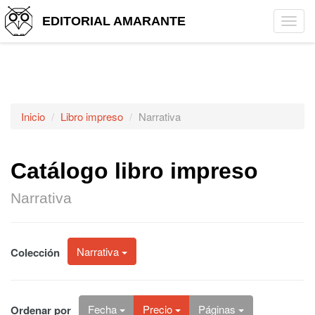
EDITORIAL AMARANTE
Tog
navi
Inicio
Libro impreso
Narrativa
Catálogo libro impreso
Narrativa
Narrativa
Colección
Fecha
Precio
Páginas
Ordenar por