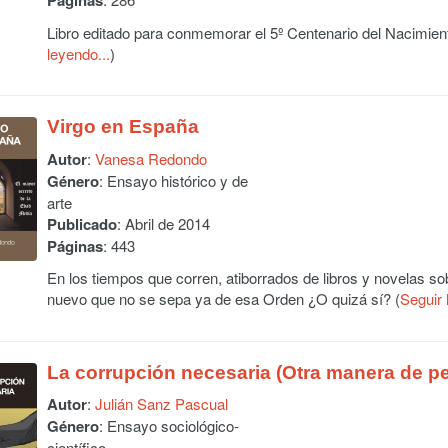
Páginas
Libro editado para conmemorar el 5º Centenario del Nacimien
leyendo...
)
Virgo en España
Autor
:
Vanesa Redondo
Género
: Ensayo histórico y de
arte
Publicado
: Abril de 2014
Páginas
: 443
En los tiempos que corren, atiborrados de libros y novelas sob
nuevo que no se sepa ya de esa Orden ¿O quizá sí? (
Seguir 
La corrupción necesaria (Otra manera de p
Autor
:
Julián Sanz Pascual
Género
: Ensayo sociológico-
científico