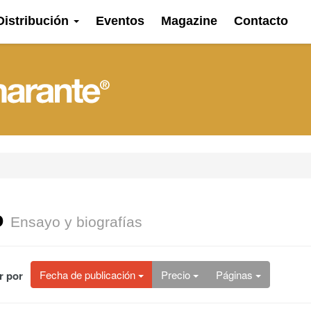
Distribución
Eventos
Magazine
Contacto
o
Ensayo y biografías
Fecha
de publicación
Precio
Páginas
r por