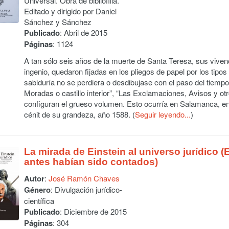
Universal. Obra de bibliofília.
Editado y dirigido por Daniel
Sánchez y Sánchez
Publicado
: Abril de 2015
Páginas
: 1124
A tan sólo seis años de la muerte de Santa Teresa, sus vivenci
ingenio, quedaron fijadas en los pliegos de papel por los tipo
sabiduría no se perdiera o desdibujase con el paso del tiempo.
Moradas o castillo interior”, “Las Exclamaciones, Avisos y otr
configuran el grueso volumen. Esto ocurría en Salamanca, e
cénit de su grandeza, año 1588. (
Seguir leyendo...
)
La mirada de Einstein al universo jurídico 
antes habían sido contados)
Autor
:
José Ramón Chaves
Género
: Divulgación jurídico-
científica
Publicado
: Diciembre de 2015
Páginas
: 304