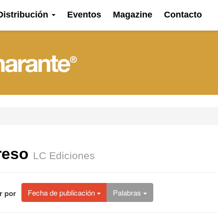
Distribución
Eventos
Magazine
Contacto
reso
LC Ediciones
Fecha
de publicación
Palabras
r por