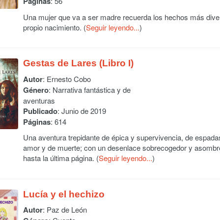
Páginas
: 56
Una mujer que va a ser madre recuerda los hechos más divert
propio nacimiento. (
Seguir leyendo...
)
Gestas de Lares (Libro I)
Autor
:
Ernesto Cobo
Género
: Narrativa fantástica y de
aventuras
Publicado
: Junio de 2019
Páginas
: 614
Una aventura trepidante de épica y supervivencia, de espadas
amor y de muerte; con un desenlace sobrecogedor y asombro
hasta la última página. (
Seguir leyendo...
)
Lucía y el hechizo
Autor
:
Paz de León