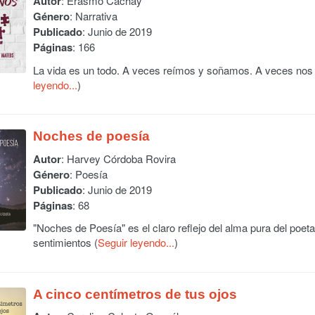
Autor
:
Erasmo Cachay
Género
: Narrativa
Publicado
: Junio de 2019
Páginas
: 166
La vida es un todo. A veces reímos y soñamos. A veces nos
leyendo...
)
Noches de poesía
Autor
:
Harvey Córdoba Rovira
Género
: Poesía
Publicado
: Junio de 2019
Páginas
: 68
"Noches de Poesía" es el claro reflejo del alma pura del poeta 
sentimientos (
Seguir leyendo...
)
A cinco centímetros de tus ojos